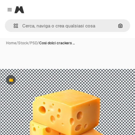
Magnific
Close menu
Cerca 
Home
/
Stock
/
PSD
/
Così dolci crackers …
Premium