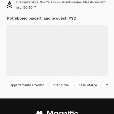
Credenza viola. Scaffale tv su sfondo crema. Idea di concetto minima. Monocromo. Rendering 3d.
user19315347
Potrebbero piacerti anche questi PSD
appartamento arredato
interior wall
casa interno
mocku