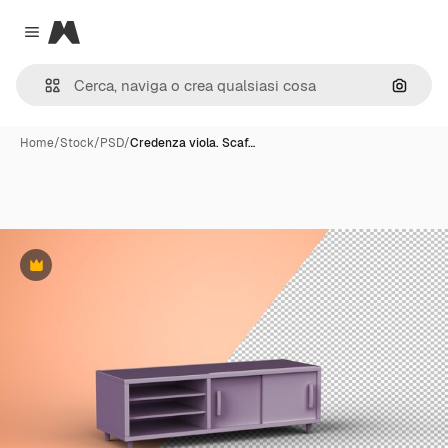
Magnific
Close menu
Cerca 
Home
/
Stock
/
PSD
/
Credenza viola. Scaf…
Premium