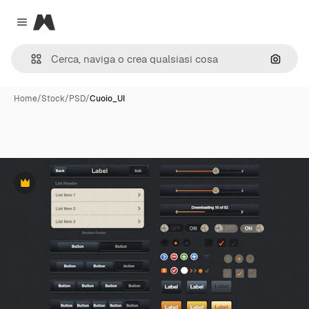
Magnific
Close menu
Cerca 
Home
/
Stock
/
PSD
/
Cuoio_UI
Premium