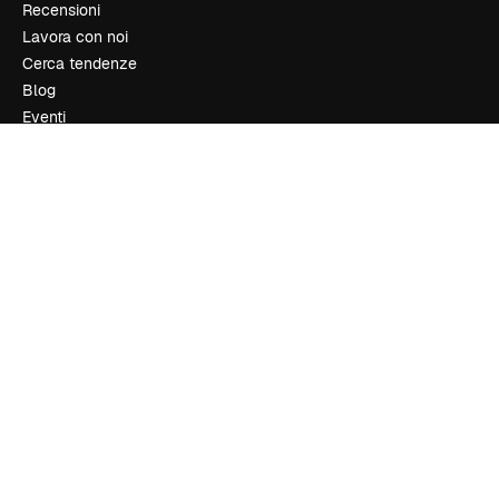
Recensioni
Lavora con noi
Cerca tendenze
Blog
Eventi
Slidesgo
Vendi i tuoi contenuti
Sala stampa
Cerchi magnific.ai
Contattaci
Assistenza clienti
Instagram
YouTube
LinkedIn
TikTok
Discord
X