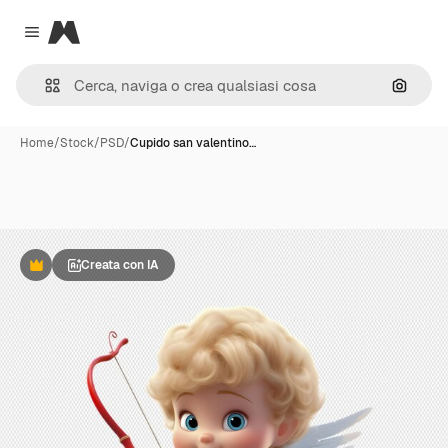
Magnific
Close menu
Cerca 
Home
/
Stock
/
PSD
/
Cupido san valentino…
Creata con IA
Premium