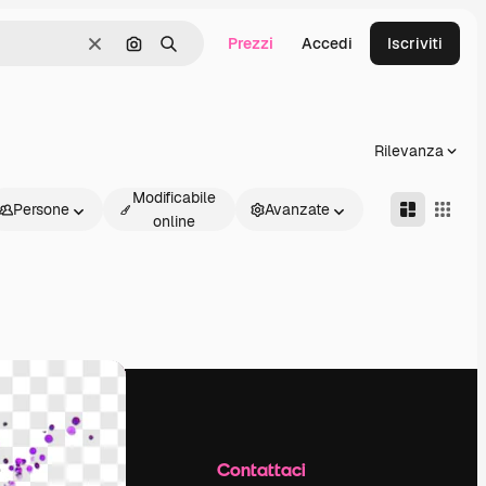
Prezzi
Accedi
Iscriviti
Cancella
Cerca per immagine
Ricerca
Rilevanza
Modificabile
Persone
Avanzate
online
Azienda
Contattaci