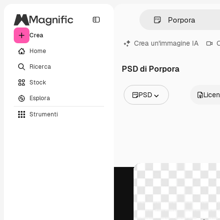
Crea
Crea un'immagine IA
C
Home
Ricerca
PSD di Porpora
Stock
PSD
Lice
Esplora
Tutte le immagini
Strumenti
Vettori
Illustrazioni
Foto
PSD
Modelli
Mockup
Video
Clip video
Motion graphic
Modelli di video
Icone
Modelli 3D
Font