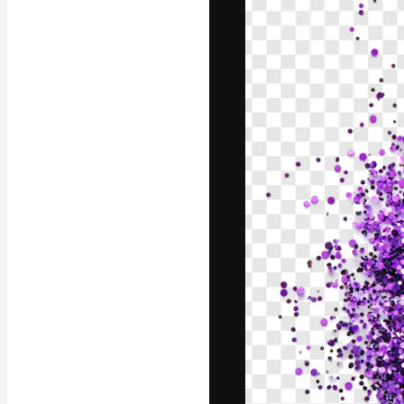
La piattaforma c
migliori lavori. 
creativi, impres
Italiano
Copyright © 2010