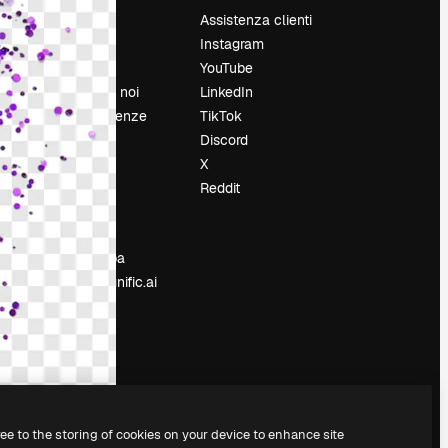
Prezzi
Assistenza clienti
Chi siamo
Instagram
Recensioni
YouTube
Lavora con noi
LinkedIn
Cerca tendenze
TikTok
Blog
Discord
Eventi
X
Slidesgo
Reddit
e
Vendi i tuoi
contenuti
Sala stampa
Cerchi magnific.ai
ree to the storing of cookies on your device to enhance site