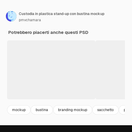
Custodia in plastica stand-up con bustina mockup
pmvchamara
Potrebbero piacerti anche questi PSD
mockup
bustina
branding mockup
sacchetto
plas