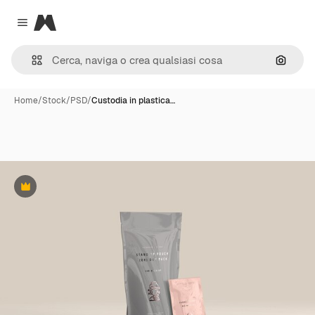
Magnific
Close menu
Cerca 
Home
/
Stock
/
PSD
/
Custodia in plastica…
Premium