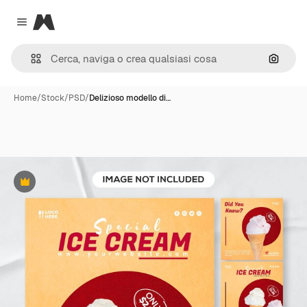
Magnific
Close menu
Cerca 
Home
/
Stock
/
PSD
/
Delizioso modello di…
Premium