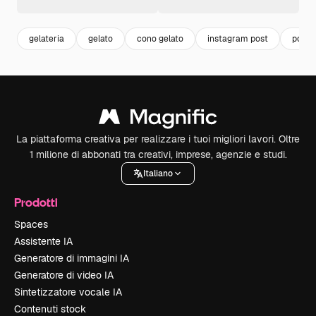
gelateria
gelato
cono gelato
instagram post
post s
La piattaforma creativa per realizzare i tuoi migliori lavori. Oltre
1 milione di abbonati tra creativi, imprese, agenzie e studi.
Italiano
Prodotti
Spaces
Assistente IA
Generatore di immagini IA
Generatore di video IA
Sintetizzatore vocale IA
Contenuti stock