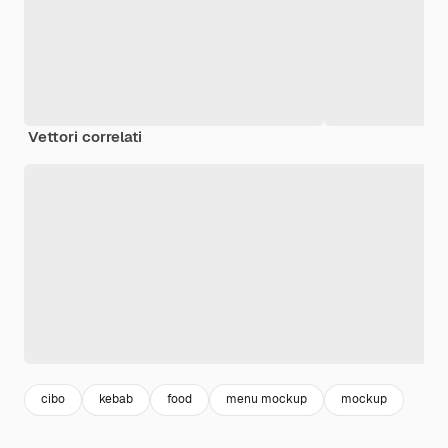
Vettori correlati
cibo
kebab
food
menu mockup
mockup