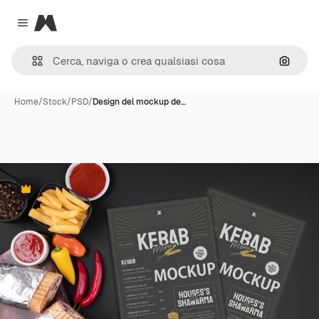
Magnific
Close menu
Cerca 
Home
/
Stock
/
PSD
/
Design del mockup de…
Premium