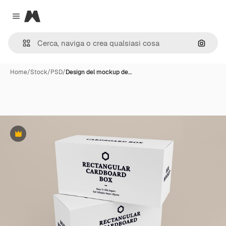
Magnific
Close menu
Cerca 
Home
/
Stock
/
PSD
/
Design del mockup de…
Premium