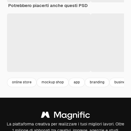
Potrebbero piacerti anche questi PSD
online store
mockup shop
app
branding
business
La piattaforma creativa per realizzare i tuoi migliori lavori. Oltre
1 milione di abbonati tra creativi, imprese, agenzie e studi.