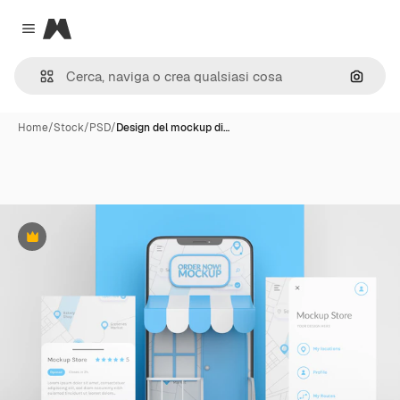
Magnific
Close menu
Cerca 
Home
/
Stock
/
PSD
/
Design del mockup di…
Premium