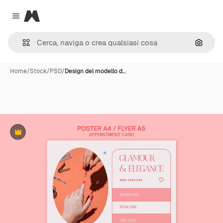
Magnific
Close menu
Cerca 
Home
/
Stock
/
PSD
/
Design del modello d…
Premium