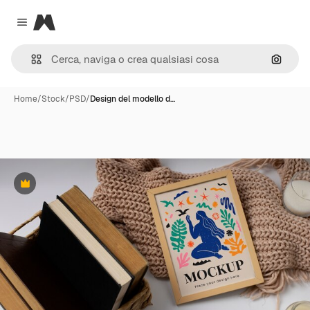
Magnific
Close menu
Cerca 
Home
/
Stock
/
PSD
/
Design del modello d…
Premium