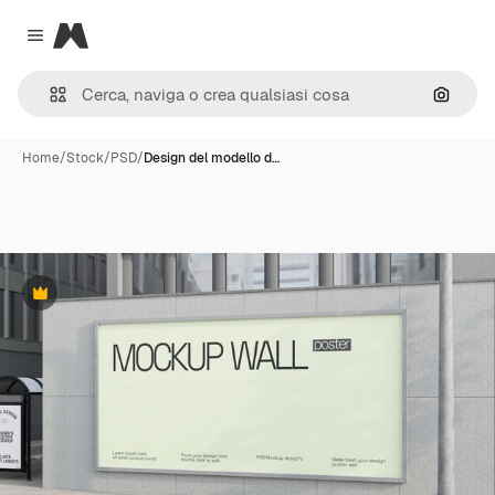
Magnific
Close menu
Cerca 
Home
/
Stock
/
PSD
/
Design del modello d…
Premium