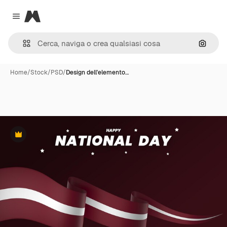
Magnific
Close menu
Cerca 
Home
/
Stock
/
PSD
/
Design dell'elemento…
Premium