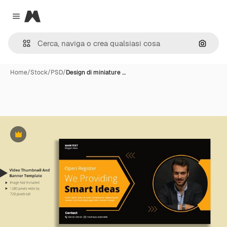
Magnific
Close menu
Cerca 
Home
/
Stock
/
PSD
/
Design di miniature …
Premium