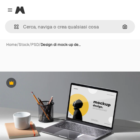
Magnific
Close menu
Cerca 
Home
/
Stock
/
PSD
/
Design di mock-up de…
Premium