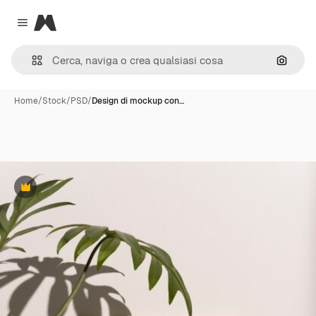
Magnific
Close menu
Cerca 
Home
/
Stock
/
PSD
/
Design di mockup con…
Premium