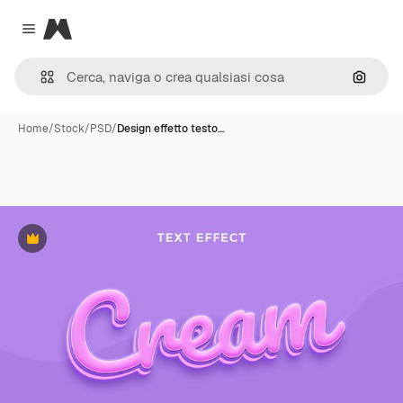
Magnific
Close menu
Cerca 
Home
/
Stock
/
PSD
/
Design effetto testo…
Premium