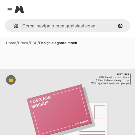
Magnific
Close menu
Cerca 
Home
/
Stock
/
PSD
/
Design elegante mock…
Premium