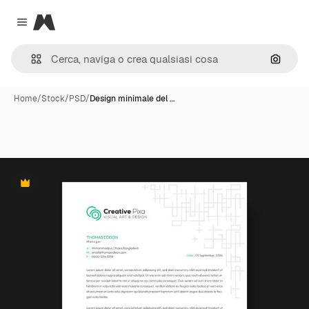
Magnific
Close menu
Cerca 
Home
/
Stock
/
PSD
/
Design minimale del …
Premium