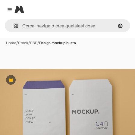
Magnific
Close menu
Cerca 
Home
/
Stock
/
PSD
/
Design mockup busta …
Premium