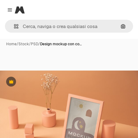
Magnific
Close menu
Cerca 
Home
/
Stock
/
PSD
/
Design mockup con co…
Premium