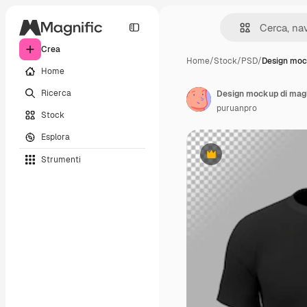
Crea
Home
/
Stock
/
PSD
/
Design moc
Home
Ricerca
Design mockup di magli
puruanpro
Stock
Esplora
Strumenti
Premium