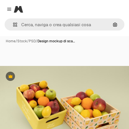
Magnific
Close menu
Cerca 
Home
/
Stock
/
PSD
/
Design mockup di sca…
Premium