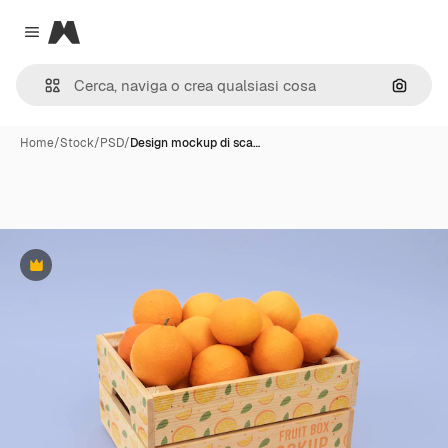
Magnific
Close menu
Cerca 
Home
/
Stock
/
PSD
/
Design mockup di sca…
Premium