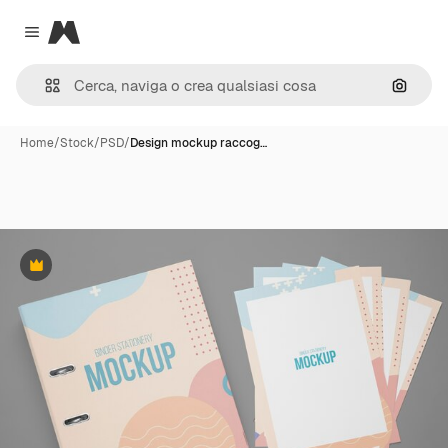
Magnific
Close menu
Cerca 
Home
/
Stock
/
PSD
/
Design mockup raccog…
Premium