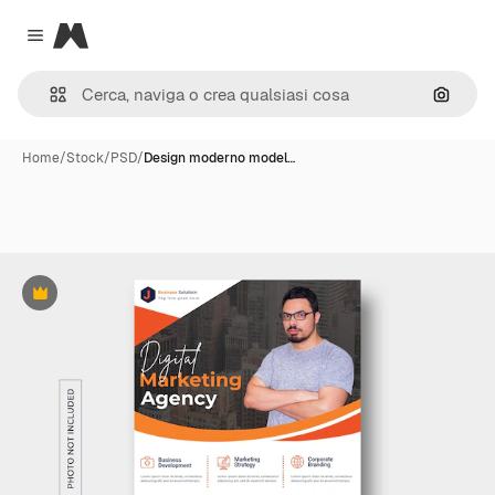
Magnific
Close menu
Cerca 
Home
/
Stock
/
PSD
/
Design moderno model…
Premium