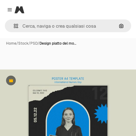
Magnific
Close menu
Cerca 
Home
/
Stock
/
PSD
/
Design piatto del mo…
Premium