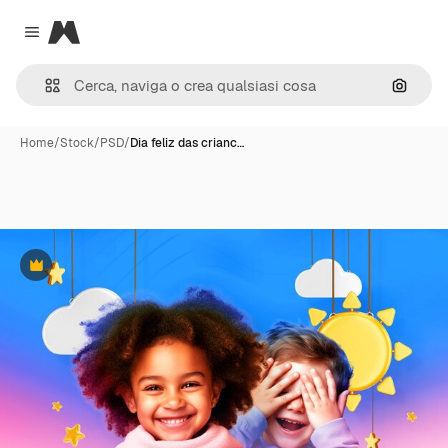
Magnific
Close menu
Cerca 
Home
/
Stock
/
PSD
/
Dia feliz das crianc…
Premium