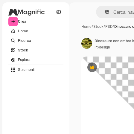
Crea
Home
/
Stock
/
PSD
/
Dinosauro 
Home
Ricerca
Dinosauro con ombra i
inxdesign
Stock
Esplora
Strumenti
Premium