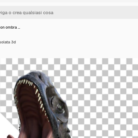
con ombra …
solata 3d