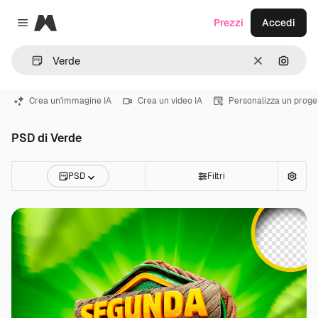
Magnific
Prezzi
Accedi
Close menu
Cancella
Cerca 
Crea un'immagine IA
Crea un video IA
Personalizza un proge
PSD di Verde
PSD
Filtri