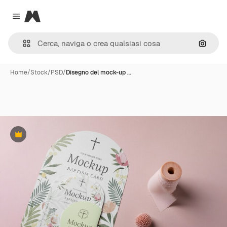
Magnific
Close menu
Cerca 
Home
/
Stock
/
PSD
/
Disegno del mock-up …
Premium