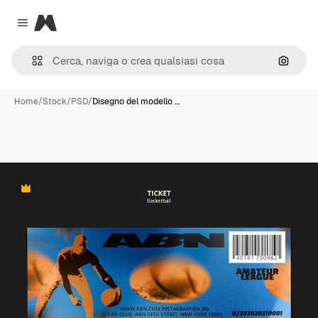
Magnific
Close menu
Cerca 
Home
/
Stock
/
PSD
/
Disegno del modello …
Premium