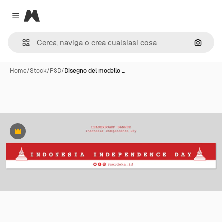
Magnific
Close menu
Cerca 
Home
/
Stock
/
PSD
/
Disegno del modello …
Premium