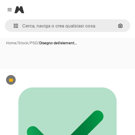
Magnific
Close menu
Cerca 
Home
/
Stock
/
PSD
/
Disegno dell'element…
Premium