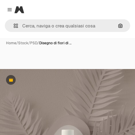
Magnific
Close menu
Cerca 
Home
/
Stock
/
PSD
/
Disegno di fiori di …
Premium