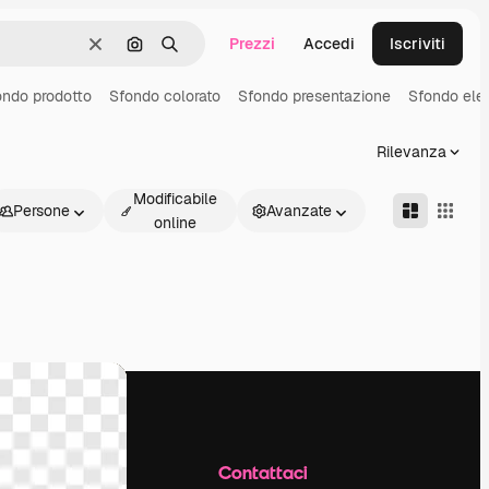
Prezzi
Accedi
Iscriviti
Cancella
Cerca per immagine
Ricerca
ondo prodotto
Sfondo colorato
Sfondo presentazione
Sfondo ele
Rilevanza
Modificabile
Persone
Avanzate
online
Azienda
Contattaci