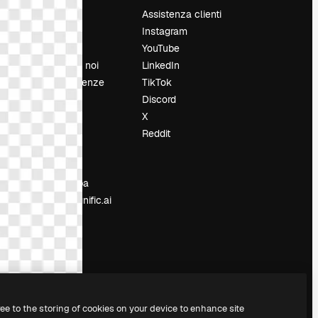
Prezzi
Assistenza clienti
Chi siamo
Instagram
Recensioni
YouTube
Lavora con noi
LinkedIn
Cerca tendenze
TikTok
Blog
Discord
Eventi
X
Slidesgo
Reddit
e
Vendi i tuoi
contenuti
Sala stampa
Cerchi magnific.ai
ree to the storing of cookies on your device to enhance site