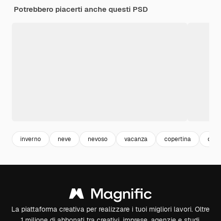
Potrebbero piacerti anche questi PSD
inverno
neve
nevoso
vacanza
copertina
disp
La piattaforma creativa per realizzare i tuoi migliori lavori. Oltre
1 milione di abbonati tra creativi, imprese, agenzie e studi.