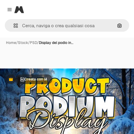
Magnific
Close menu
Cerca 
Home
/
Stock
/
PSD
/
Display del podio in…
Creata con IA
Premium