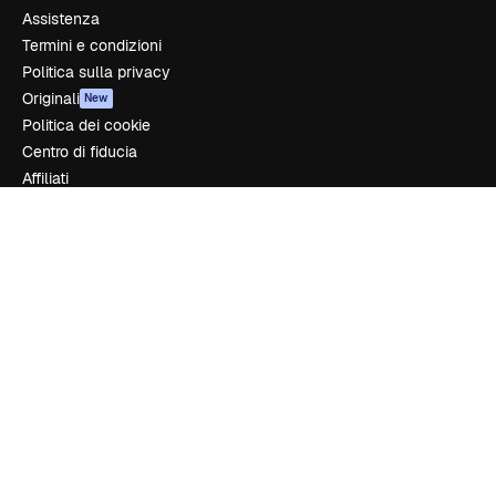
Assistenza
Termini e condizioni
Politica sulla privacy
Originali
New
Politica dei cookie
Centro di fiducia
Affiliati
Aziende
Azienda
Prezzi
Chi siamo
Recensioni
Lavora con noi
Cerca tendenze
Blog
Eventi
Slidesgo