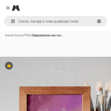
Magnific
Close menu
Cerca 
Home
/
Stock
/
PSD
/
Disposizione con cor…
Premium