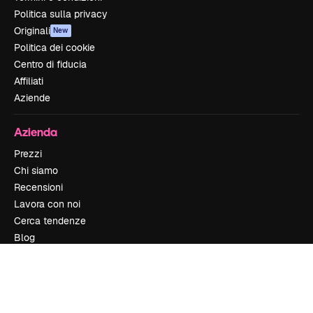
Politica sulla privacy
Originali
New
Politica dei cookie
Centro di fiducia
Affiliati
Aziende
Azienda
Prezzi
Chi siamo
Recensioni
Lavora con noi
Cerca tendenze
Blog
Eventi
Slidesgo
Vendi i tuoi contenuti
Sala stampa