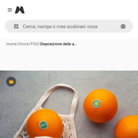
Magnific
Close menu
Cerca 
Home
/
Stock
/
PSD
/
Disposizione delle a…
Premium