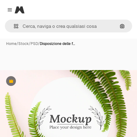
Magnific
Close menu
Cerca 
Home
/
Stock
/
PSD
/
Disposizione delle f…
Premium