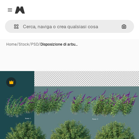
Magnific
Close menu
Cerca 
Home
/
Stock
/
PSD
/
Disposizione di arbu…
Premium