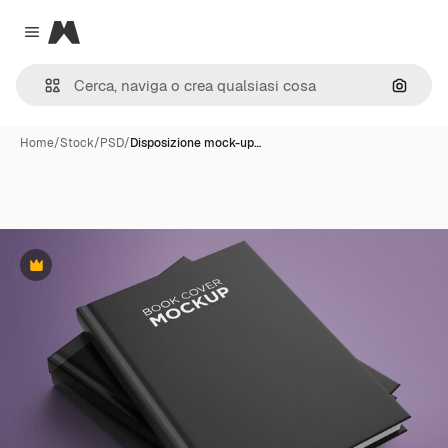
Magnific
Close menu
Cerca 
Home
/
Stock
/
PSD
/
Disposizione mock-up…
Premium