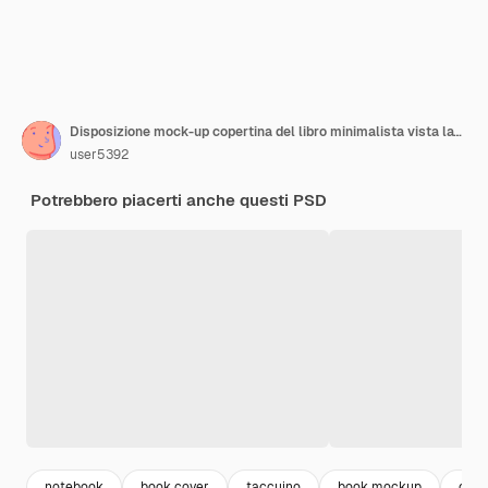
Disposizione mock-up copertina del libro minimalista vista laterale
user5392
Potrebbero piacerti anche questi PSD
notebook
book cover
taccuino
book mockup
cope