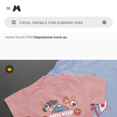
Magnific
Close menu
Cerca 
Home
/
Stock
/
PSD
/
Disposizione mock-up…
Premium