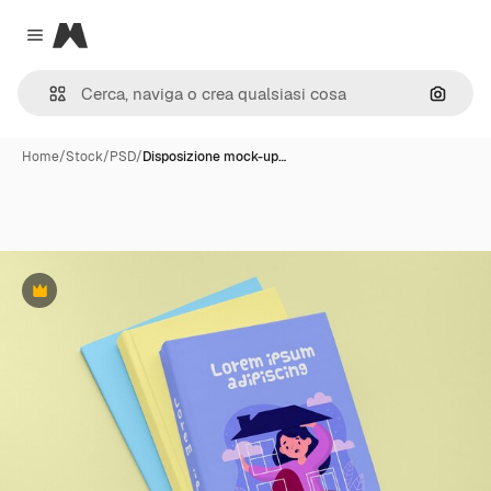
Magnific
Close menu
Cerca 
Home
/
Stock
/
PSD
/
Disposizione mock-up…
Premium