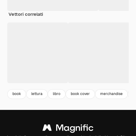
Vettori correlati
book
lettura
libro
book cover
merchandise
l