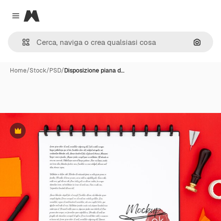
Magnific
Close menu
Cerca 
Home
/
Stock
/
PSD
/
Disposizione piana d…
Premium