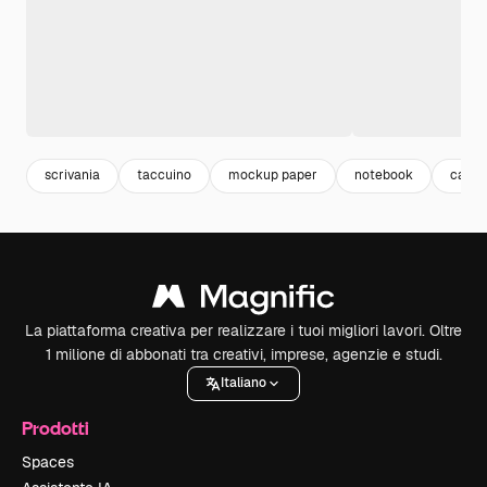
scrivania
taccuino
mockup paper
notebook
carta
La piattaforma creativa per realizzare i tuoi migliori lavori. Oltre
1 milione di abbonati tra creativi, imprese, agenzie e studi.
Italiano
Prodotti
Spaces