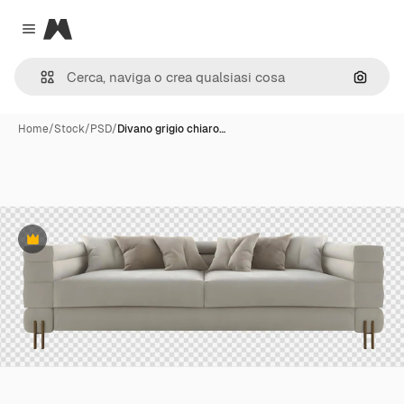
Magnific
Close menu
Cerca 
Home
/
Stock
/
PSD
/
Divano grigio chiaro…
Premium