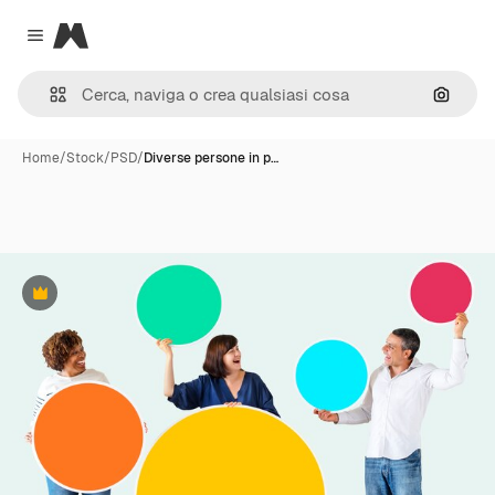
Magnific
Close menu
Cerca 
Home
/
Stock
/
PSD
/
Diverse persone in p…
Premium