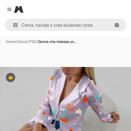
Magnific
Close menu
Cerca 
Home
/
Stock
/
PSD
/
Donna che indossa un…
Premium