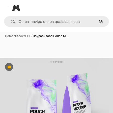
Magnific
Close menu
Cerca 
Home
/
Stock
/
PSD
/
Doypack food Pouch M…
Premium